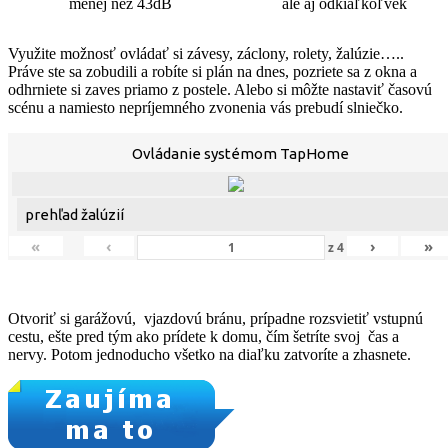
menej než 43dB
ale aj odkiaľkoľvek
Využite možnosť ovládať si závesy, záclony, rolety, žalúzie…..
Práve ste sa zobudili a robíte si plán na dnes, pozriete sa z okna a
odhrniete si zaves priamo z postele. Alebo si môžte nastaviť časovú
scénu a namiesto nepríjemného zvonenia vás prebudí slniečko.
Ovládanie systémom TapHome
prehľad žalúzií
«
‹
›
»
z
4
Otvoriť si garážovú, vjazdovú bránu, prípadne rozsvietiť vstupnú
cestu, ešte pred tým ako prídete k domu, čím šetríte svoj čas a
nervy. Potom jednoducho všetko na diaľku zatvoríte a zhasnete.